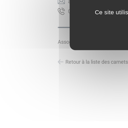
moc.liamg@drail.yerdua
9785119160
Ce site util
Association sportive, culture et l
Retour à la liste des carnet