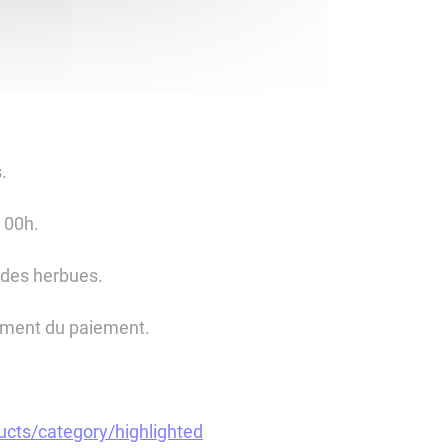
.
 00h.
 des herbues.
 moment du paiement.
ucts/category/highlighted