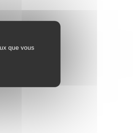
é.
ceux que vous
 village.
le village