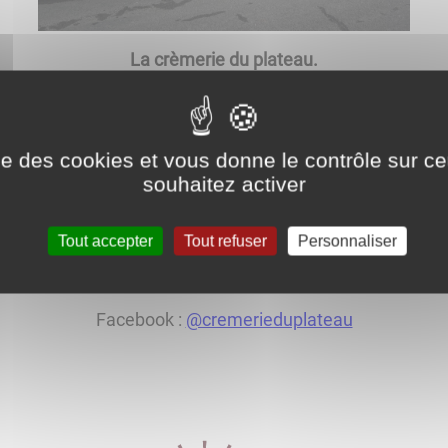
La crèmerie du plateau.
ente de produits laitiers et articles de première nécessit
ise des cookies et vous donne le contrôle sur 
du camion le jeudi aux alentours de 11H dans les rues du
souhaitez activer
ce du monument avec possibilité de s’arrêter ailleurs dans 
Tout accepter
Tout refuser
Personnaliser
sur demande au 03 25 84 84 56.
Facebook :
@cremerieduplateau