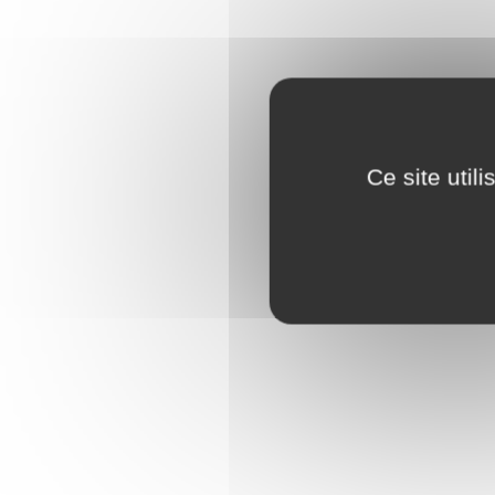
V
Ce site util
Passage 
Arrêt pla