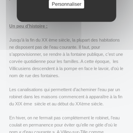
Personnaliser
Un peu d’histoire :
Jusqu’à la fin du XX ème siècle, la plupart des habitations
ne disposent pas de l’eau courante. Il faut, pour
s’approvisionner, se rendre à la fontaine publique, c’est une
corvée quotidienne pour les familles. A cette époque, les
Villicusiens descendent à la pompe en face le lavoir, d’où le
nom de rue des fontaines.
Les canalisations qui permettent d’acheminer l’eau par un
robinet dans les maisons commencent à apparaître à la fin
du XIX ème siècle et au début du XXème siècle.
En hiver, on ne fermait pas complètement le robinet, l’eau
coulait en permanence pour éviter qu’elle ne gèle d’où le
nom « d’eau courante ». A Villey-sur-Tille comme