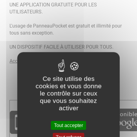
UNE APPLICATION GRATUITE POUR LES
UTILISATEURS.
​L'usage de PanneauPocket est gratuit et illimité pour
tous sans exception.
UN DISPOSITIF FACILE À UTILISER POUR TOUS.
Accessible sur PC
:
par ici
Ce site utilise des
cookies et vous donne
le contrôle sur ceux
que vous souhaitez
activer
Tout accepter