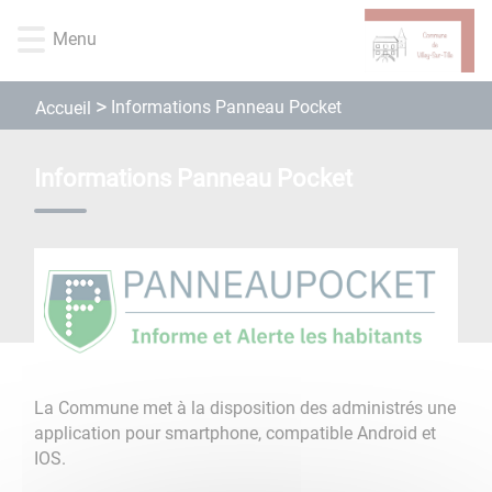
Lien
Lien
Lien
Lien
Panneau de gestion des cookies
d'accès
d'accès
d'accès
d'accès
Menu
rapide
rapide
rapide
rapide
au
au
à
au
Informations Panneau Pocket
Accueil
menu
contenu
la
pied
principal
recherche
de
page
Informations Panneau Pocket
La Commune met à la disposition des administrés une
application pour smartphone, compatible Android et
IOS.