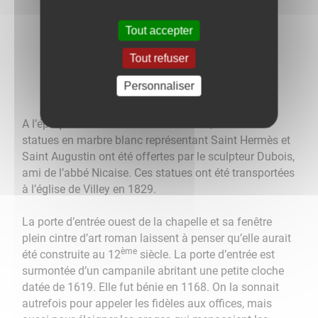
Tout accepter
Tout refuser
Personnaliser
A l’époque de sa restauration en 1701, deux belles
statues en marbre blanc représentant Saint Hermès et
Saint Augustin ont été offertes par le sculpteur Dubois,
ami de l’abbé Nicaise. Ces statues ont été transportées
à l’église de Villey en 1829.
La porte d’entrée ouest de la chapelle et sa fenêtre
plein cintre d’art roman laissent à penser qu’elle aurait
ème
été construite au 12
siècle. La porte d’entrée est
surmontée d’un campanile abritant une petite cloche
datée de 1619. Elle fut bénie en 1168. On la sonnait
autrefois pour appeler les fidèles aux offices, mais