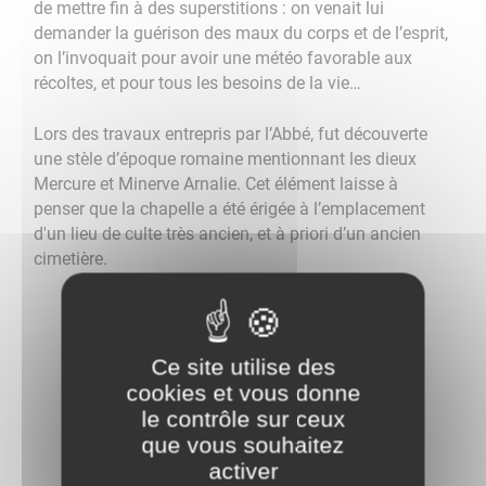
de mettre fin à des superstitions : on venait lui
demander la guérison des maux du corps et de l’esprit,
on l’invoquait pour avoir une météo favorable aux
récoltes, et pour tous les besoins de la vie…
Lors des travaux entrepris par l’Abbé, fut découverte
une stèle d’époque romaine mentionnant les dieux
Mercure et Minerve Arnalie. Cet élément laisse à
penser que la chapelle a été érigée à l’emplacement
d'un lieu de culte très ancien, et à priori d’un ancien
cimetière.
Ce site utilise des
cookies et vous donne
le contrôle sur ceux
que vous souhaitez
activer