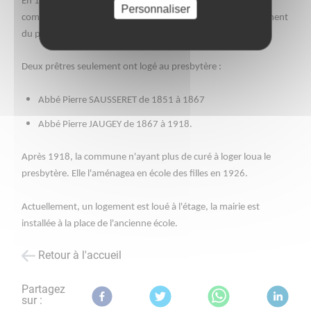
En 1847, le premier presbytère étant en mauvais état, la
Personnaliser
commune décide d'en construire un nouveau sur l'emplacement
du premier.
Deux prêtres seulement ont logé au presbytère :
Abbé Pierre SAUSSERET de 1851 à 1867
Abbé Pierre JAUGEY de 1867 à 1918.
Après 1918, la commune n'ayant plus de curé à loger loua le
presbytère. Elle l'aménagea en école des filles en 1926.
Actuellement, un logement est loué à l'étage, la mairie est
installée à la place de l'ancienne école.
Retour à l'accueil
Partagez
sur :