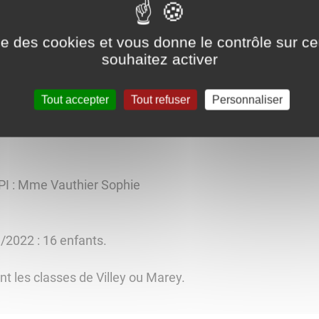
ise des cookies et vous donne le contrôle sur 
élique
souhaitez activer
Tout accepter
Tout refuser
Personnaliser
1/2022 : 11 enfants.
RPI : Mme Vauthier Sophie
1/2022 : 16 enfants.
t les classes de Villey ou Marey.