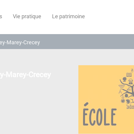
s
Vie pratique
Le patrimoine
illey-Marey-Crecey
ley-Marey-Crecey