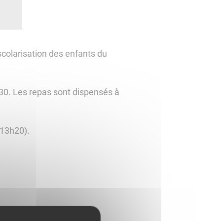
scolarisation des enfants du
h30. Les repas sont dispensés à
 13h20).