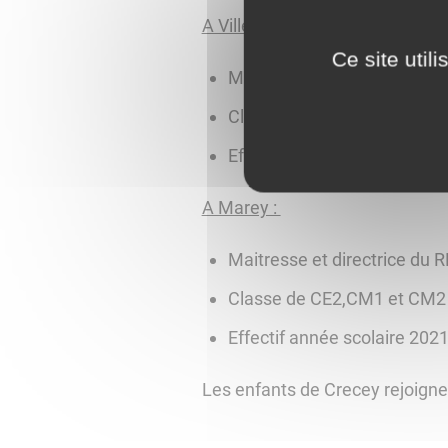
A Villey :
Ce site util
Maîtresse : Mme Louet Ang
Classe de : GS, CP et CE1
Effectif année scolaire 202
A Marey :
Maitresse et directrice du 
Classe de CE2,CM1 et CM2
Effectif année scolaire 202
Les enfants de Crecey rejoignen