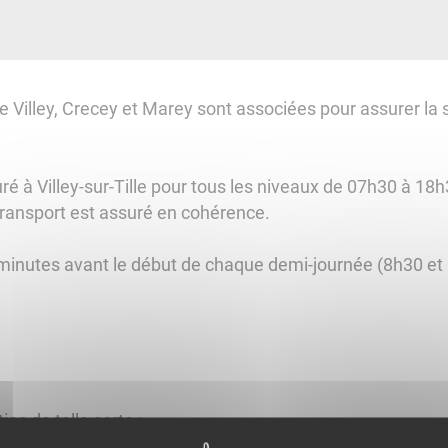
 Villey, Crecey et Marey sont associées pour assurer la 
uré à Villey-sur-Tille pour tous les niveaux de 07h30 à 18
e transport est assuré en cohérence.
x minutes avant le début de chaque demi-journée (8h30 et
:
es de telle sorte :