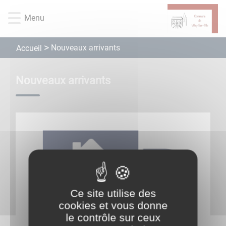
Lien
Lien
Lien
Lien
Panneau de gestion des cookies
d'accès
d'accès
d'accès
d'accès
Menu
rapide
rapide
rapide
rapide
au
au
à
au
Nouveaux arrivants
Accueil
menu
contenu
la
pied
principal
recherche
de
page
Nouveaux arrivants
Ce site utilise des
cookies et vous donne
le contrôle sur ceux