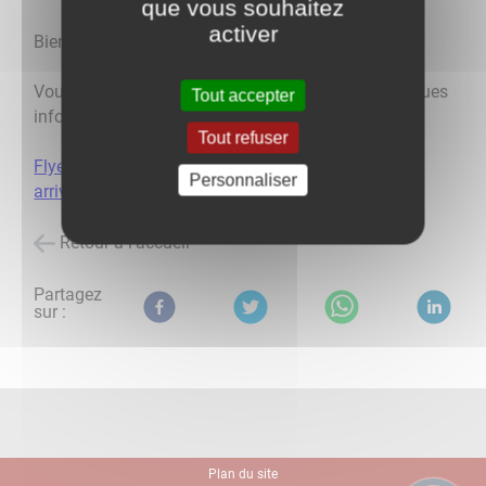
que vous souhaitez
activer
Bienvenue à Villey-Sur-Tille !
Vous trouverez dans le document ci-dessous quelques
Tout accepter
informations essentielles pour votre installation.
Tout refuser
Flyer Villey-Sur-Tille à l'attention des nouveaux
Personnaliser
arrivants
Retour à l'accueil
Partagez
sur :
Plan du site