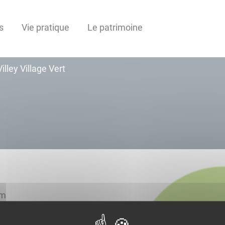
s
Vie pratique
Le patrimoine
Villey Village Vert
iv