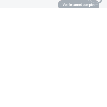
Voir le carnet complet
Mairie de Villey-Sur-Tille
4, Rue du Château
21120
VILLEY-SUR-TILLE
Envoyer un email
6273590830
PLUS D'INFOS
Association Sport, Culture et Loisirs
Envoyer un email
9785119160
PLUS D'INFOS
Villey Village Vert