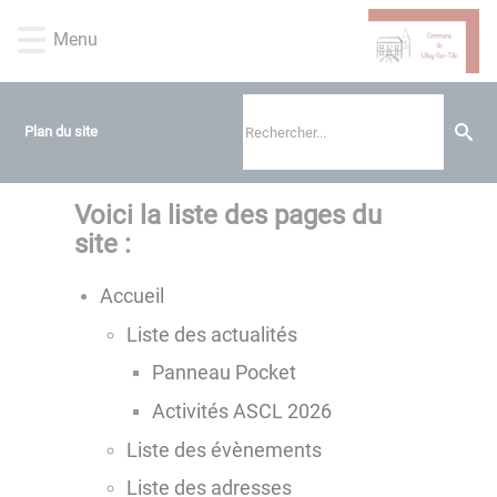
Lien
Lien
Lien
Lien
Panneau de gestion des cookies
d'accès
d'accès
d'accès
d'accès
Menu
rapide
rapide
rapide
rapide
au
au
à
au
menu
contenu
la
pied
Plan du site
principal
recherche
de
page
Voici la liste des pages du
site :
Accueil
Liste des actualités
Panneau Pocket
Activités ASCL 2026
Liste des évènements
Liste des adresses