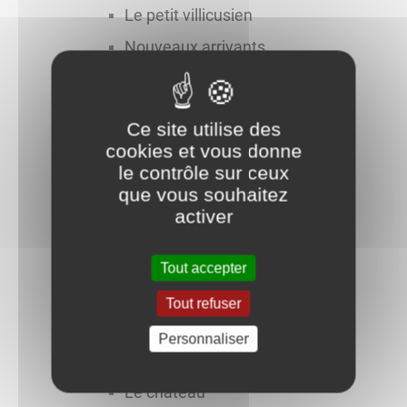
Le petit villicusien
Nouveaux arrivants
Salle à usages multiples
Cycle de l'eau
Ce site utilise des
Comptes-rendu de Conseil
cookies et vous donne
le contrôle sur ceux
Informations Panneau Pocket
que vous souhaitez
Villey Village Vert
activer
ASCL
Le local pompes
Tout accepter
Commerces itinérants
Tout refuser
Vie économique
Personnaliser
Les ordures ménagères
Le château